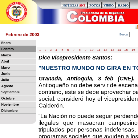
Febrero de 2003
B
uscar
Enero
Febrero
1
2
3
4
5
6
7
8
9
10
11
12
13
14
15
16
Marzo
Dice vicepresidente Santos:
Abril
"NUESTRO MUNDO NO GIRA EN T
Mayo
Junio
E
Granada, Antioquia, 3 feb (CNE).
Julio
Antioqueño no debe servir de escenari
Agosto
contrario, este se debe aprovechar p
Septiembre
social, consideró hoy el vicepreside
Octubre
Calderón.
Noviembre
Diciembre
“La Nación no puede seguir perdiend
ilegales que masacran campesin
tripulados por personas indefensas,
programas sociales que ayuden a los