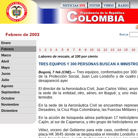
Febrero de 2003
B
uscar
Enero
Febrero
1
2
3
4
5
6
7
8
9
10
11
12
13
14
15
16
Marzo
Labores de rescate, al 100 por ciento
Abril
TRES EQUIPOS Y 300 PERSONAS BUSCAN A MINISTR
Mayo
Tres equipos, conformados por 300 p
Bogotá, 7 feb (CNE).—
Junio
de la Protección Social, Juan Luis Londoño y de cuatro
Julio
desapareció ayer.
Agosto
El director de la Aeronáutica Civil, Juan Carlos Vélez, anu
Septiembre
la sede de la entidad; otro, aéreo, en Ibagué; y, uno m
terrestre.
Octubre
Noviembre
En la sede de la Aeronáutica Civil se encuentran represe
Desastres, la Cruz Roja Colombiana, las Fuerzas Militares y
Diciembre
En la acción de búsqueda aérea participan 17 helicóptero
Cajón, al sur de Cajamarca, y otro grupo de helicópteros en
Vélez, vocero del Gobierno para este caso, confirmó que
placa HK 3645 donde se desplazaba el ministro Londoño con L