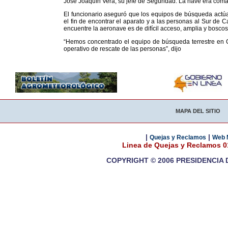
José Joaquín Vera, su jefe de Seguridad. La nave era co
El funcionario aseguró que los equipos de búsqueda actú
el fin de encontrar el aparato y a las personas al Sur de 
encuentre la aeronave es de difícil acceso, amplia y boscos
“Hemos concentrado el equipo de búsqueda terrestre en Ca
operativo de rescate de las personas”, dijo
MAPA DEL SITIO
|
|
Quejas y Reclamos
Web 
Linea de Quejas y Reclamos 
COPYRIGHT © 2006 PRESIDENCIA 