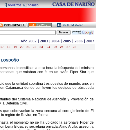
|
|
|
|
Año
2002
2003
|
2004
2005
2006
2007
17
18
19
20
21
22
23
24
25
26
27
28
O LONDOÑO
ersonas, intensifican a esta hora la búsqueda del ministro
 personas que volaban con él en un avión Piper Star que
nció que la entidad coordina tres puestos de mando: uno, en
ás en Cajamarca donde confluyen los equipos de búsqueda
ntantes del Sistema Nacional de Atención y Prevención de
 la Defensa Civil.
s que sobrevuelan la zona cercana al corregimiento de El
 la región de Rovira, en Tolima.
 hasta el momento no se ha ubicado la aeronave Piper de
ena Bloss, su secretaria privada; Alirio Arcila, asesor; y,