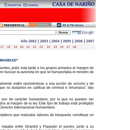
|
|
|
|
Año
2002
2003
|
2004
2005
2006
2007
17
18
19
20
21
22
23
24
25
26
27
28
UMANIDAD”
entes, pidió esta tarde a los grupos armados al margen de
yer buscan la avioneta en que se transportaba el ministro de
lmente estén oponiéndose a esa acción de socorro y de
e no dudamos en calificar de criminal e inhumana”, dijo
s son de carácter humanitario, por lo que no pueden ser
dos al margen de la ley. Este tipo de trabajo está protegido
 Derecho Internacional Humanitario.
cópteros que realizaba labores de búsqueda constituye un
 viajaba entre Girardot y Popayán el jueves, junto a su