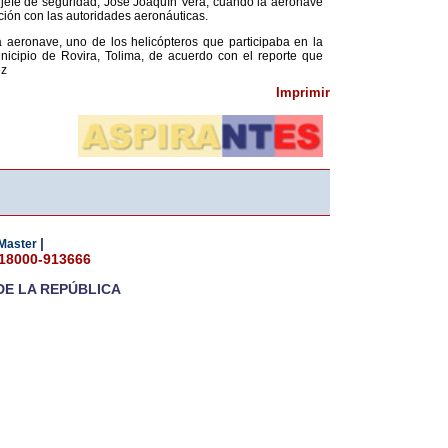
 el jefe de seguridad, José Joaquín Vera, cuando la aeronave
ción con las autoridades aeronáuticas.
aeronave, uno de los helicópteros que participaba en la
icipio de Rovira, Tolima, de acuerdo con el reporte que
ez
Imprimir
|
Master
018000-913666
DE LA REPÚBLICA