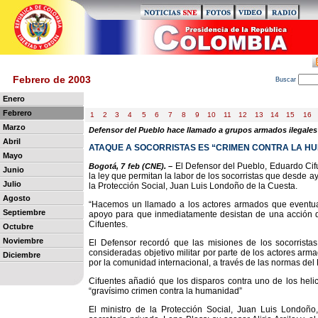
Febrero de 2003
B
uscar
Enero
Febrero
1
2
3
4
5
6
7
8
9
10
11
12
13
14
15
16
Marzo
Defensor del Pueblo hace llamado a grupos armados ilegales
Abril
ATAQUE A SOCORRISTAS ES “CRIMEN CONTRA LA H
Mayo
El Defensor del Pueblo, Eduardo Cifu
Bogotá, 7 feb (CNE). –
Junio
la ley que permitan la labor de los socorristas que desde a
Julio
la Protección Social, Juan Luis Londoño de la Cuesta.
Agosto
“Hacemos un llamado a los actores armados que eventua
Septiembre
apoyo para que inmediatamente desistan de una acción qu
Cifuentes.
Octubre
Noviembre
El Defensor recordó que las misiones de los socorrista
consideradas objetivo militar por parte de los actores arma
Diciembre
por la comunidad internacional, a través de las normas del
Cifuentes añadió que los disparos contra uno de los heli
“gravísimo crimen contra la humanidad”
El ministro de la Protección Social, Juan Luis Londoño,