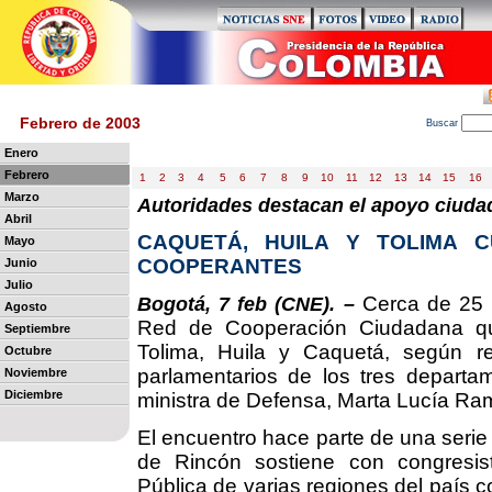
Febrero de 2003
B
uscar
Enero
Febrero
1
2
3
4
5
6
7
8
9
10
11
12
13
14
15
16
Marzo
Autoridades destacan el apoyo ciudad
Abril
CAQUETÁ, HUILA Y TOLIMA 
Mayo
COOPERANTES
Junio
Julio
Cerca de 25 m
Bogotá, 7 feb (CNE). –
Agosto
Red de Cooperación Ciudadana qu
Septiembre
Tolima, Huila y Caquetá, según rev
Octubre
parlamentarios de los tres departa
Noviembre
Diciembre
ministra de Defensa, Marta Lucía Ra
El encuentro hace parte de una serie
de Rincón sostiene con congresis
Pública de varias regiones del país c