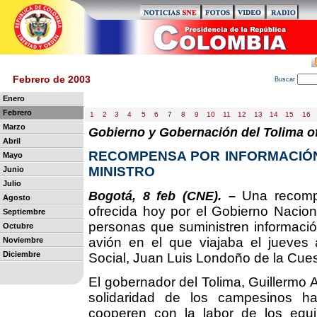
Febrero de 2003
B
uscar
Enero
Febrero
1
2
3
4
5
6
7
8
9
10
11
12
13
14
15
16
Marzo
Gobierno y Gobernación del Tolima o
Abril
RECOMPENSA POR INFORMACIÓN
Mayo
MINISTRO
Junio
Julio
Una recomp
Bogotá, 8 feb (CNE). –
Agosto
ofrecida hoy por el Gobierno Nacion
Septiembre
personas que suministren informació
Octubre
avión en el que viajaba el jueves a
Noviembre
Diciembre
Social, Juan Luis Londoño de la Cue
El gobernador del Tolima, Guillermo A
solidaridad de los campesinos ha
cooperen con la labor de los equi