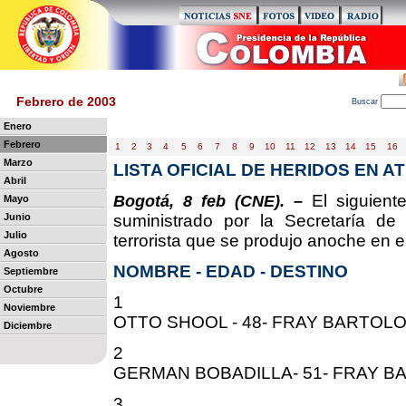
Febrero de 2003
B
uscar
Enero
Febrero
1
2
3
4
5
6
7
8
9
10
11
12
13
14
15
16
Marzo
LISTA OFICIAL DE HERIDOS EN 
Abril
El siguiente
Bogotá, 8 feb (CNE). –
Mayo
Junio
suministrado por la Secretaría de
Julio
terrorista que se produjo anoche en el
Agosto
NOMBRE - EDAD - DESTINO
Septiembre
Octubre
1
Noviembre
OTTO SHOOL - 48- FRAY BARTOL
Diciembre
2
GERMAN BOBADILLA- 51- FRAY 
3