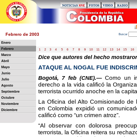
Febrero de 2003
B
uscar
Enero
Febrero
1
2
3
4
5
6
7
8
9
10
11
12
13
14
15
16
Marzo
Dice que autores del hecho mostraron
Abril
ATAQUE AL NOGAL FUE INDISCRI
Mayo
Junio
Como un irr
Bogotá, 7 feb (CNE).—
Julio
derecho a la vida calificó la Organi
Agosto
terrorista ocurrido anoche en la capita
Septiembre
Octubre
La Oficina del Alto Comisionado d
Noviembre
en Colombia expidió un comunicad
Diciembre
calificó como “un crimen atroz”.
“Al observar con dolorosa preocup
terrorista, la Oficina reitera su rechaz