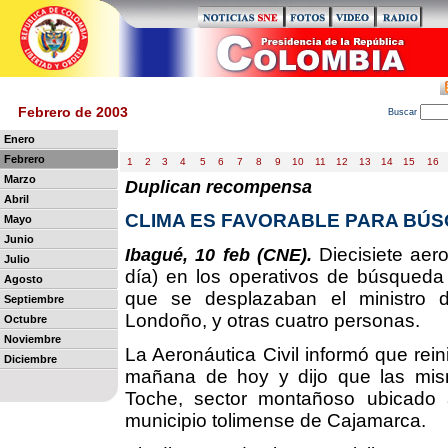
Febrero de 2003
B
uscar
Enero
Febrero
1
2
3
4
5
6
7
8
9
10
11
12
13
14
15
16
Marzo
Duplican recompensa
Abril
CLIMA ES FAVORABLE PARA BÚ
Mayo
Junio
Diecisiete aero
Ibagué, 10 feb (CNE).
Julio
día) en los operativos de búsqueda 
Agosto
que se desplazaban el ministro d
Septiembre
Londoño, y otras cuatro personas.
Octubre
Noviembre
La Aeronáutica Civil informó que rein
Diciembre
mañana de hoy y dijo que las mis
Toche, sector montañoso ubicado 
municipio tolimense de Cajamarca.