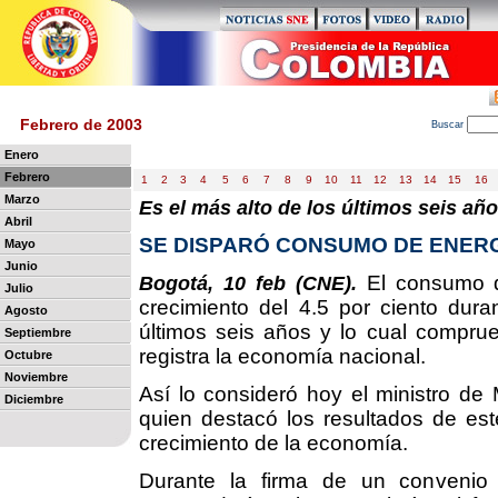
Febrero de 2003
B
uscar
Enero
Febrero
1
2
3
4
5
6
7
8
9
10
11
12
13
14
15
16
Marzo
Es el más alto de los últimos seis añ
Abril
SE DISPARÓ CONSUMO DE ENERG
Mayo
Junio
El consumo d
Bogotá, 10 feb (CNE).
Julio
crecimiento del 4.5 por ciento dur
Agosto
últimos seis años y lo cual compru
Septiembre
registra la economía nacional.
Octubre
Noviembre
Así lo consideró hoy el ministro de 
Diciembre
quien destacó los resultados de este
crecimiento de la economía.
Durante la firma de un convenio an