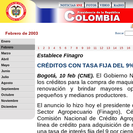
Febrero de 2003
B
uscar
Enero
Febrero
1
2
3
4
5
6
7
8
9
10
11
12
13
14
15
16
Marzo
Establece Finagro
Abril
CRÉDITOS CON TASA FIJA DEL 
Mayo
Junio
El Gobierno Na
Bogotá, 10 feb (CNE).
Julio
los créditos para la compra de maquinar
Agosto
renovación y brindar mayores op
Septiembre
pequeños y medianos productores.
Octubre
Noviembre
El anuncio lo hizo hoy el presidente
Diciembre
Sector Agropecuario (Finagro), C
Comisión Nacional de Crédito Agro
línea de crédito para adquisición de
una tasa de interés fija del 9 por cie