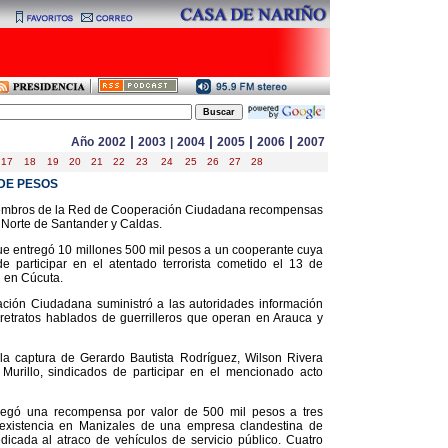
|
|
|
|
Año
2002
2003
|
2004
2005
2006
2007
17
18
19
20
21
22
23
24
25
26
27
28
DE PESOS
miembros de la Red de Cooperación Ciudadana recompensas
 Norte de Santander y Caldas.
ue entregó 10 millones 500 mil pesos a un cooperante cuya
e participar en el atentado terrorista cometido el 13 de
 en Cúcuta.
ación Ciudadana suministró a las autoridades información
 retratos hablados de guerrilleros que operan en Arauca y
la captura de Gerardo Bautista Rodríguez, Wilson Rivera
Murillo, sindicados de participar en el mencionado acto
regó una recompensa por valor de 500 mil pesos a tres
 existencia en Manizales de una empresa clandestina de
cada al atraco de vehículos de servicio público. Cuatro