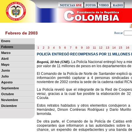
Febrero de 2003
B
uscar
Enero
Febrero
1
2
3
4
5
6
7
8
9
10
11
12
13
14
15
16
Marzo
POLICÍA ENTREGÓ RECOMPENSAS POR 11 MILLONES 
Abril
La Policía Nacional entregó hoy a 
Bogotá, 10 feb (CNE).
Mayo
por valor de 11 millones de pesos en los departamentos de
Junio
El Comando de la Policía de Norte de Santander explicó q
Julio
información permitió capturar a 4 personas sindicadas d
noviembre de 2002 contra la sede de la cadena radial RCN
Agosto
Septiembre
La Policía reveló que el integrante de la Red de Cooper
veraz, gracias a la cual fue posible la elaboración de 32
Octubre
Cúcuta.
Noviembre
Estos retratos hablados y otros elementos condujeron a 
Diciembre
Hernández, Dirson Contreras Rodríguez y Darío Murillo 
terrorista.
De otra parte, el Comando de la Policía de Caldas ent
cooperantes que informaron a las autoridades sobre la
chance, un expendio de estupefacientes y una banda dedi