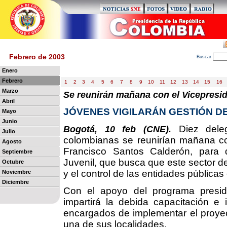
Febrero de 2003
B
uscar
Enero
Febrero
1
2
3
4
5
6
7
8
9
10
11
12
13
14
15
16
Marzo
Se reunirán mañana con el Vicepresid
Abril
JÓVENES VIGILARÁN GESTIÓN D
Mayo
Junio
Diez deleg
Bogotá, 10 feb (CNE).
Julio
colombianas se reunirían mañana con
Agosto
Francisco Santos Calderón, para d
Septiembre
Juvenil, que busca que este sector de 
Octubre
y el control de las entidades pública
Noviembre
Diciembre
Con el apoyo del programa preside
impartirá la debida capacitación e 
encargados de implementar el proyec
una de sus localidades.