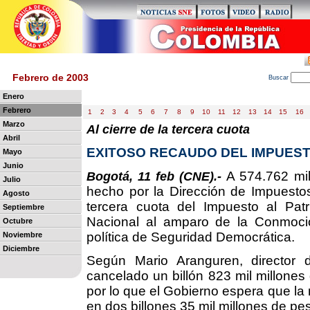
Febrero de 2003
B
uscar
Enero
Febrero
1
2
3
4
5
6
7
8
9
10
11
12
13
14
15
16
Marzo
Al cierre de la tercera cuota
Abril
EXITOSO RECAUDO DEL IMPUEST
Mayo
Junio
A 574.762 mi
Bogotá, 11 feb (CNE).-
Julio
hecho por la Dirección de Impuesto
Agosto
tercera cuota del Impuesto al Patr
Septiembre
Nacional al amparo de la Conmoción 
Octubre
política de Seguridad Democrática.
Noviembre
Diciembre
Según Mario Aranguren, director d
cancelado un billón 823 mil millones
por lo que el Gobierno espera que la 
en dos billones 35 mil millones de p