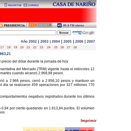
|
|
|
|
Año
2002
2003
|
2004
2005
2006
2007
17
18
19
20
21
22
23
24
25
26
27
28
963,21
precio del dólar durante la jornada de hoy.
sentativa del Mercado (TRM) vigente hasta el miércoles 12
el martes cuando alcanzó 2.968,88 pesos.
brió a 2.966 pesos, cerró a 2.956,10 pesos y mantuvo un
l día se realizaron 459 operaciones por 327 millones 770
 comportamientos negativos registrados durante los últimos
 0,94 por ciento quedando en 1.613,84 puntos. El volumen
sos
Imprimir