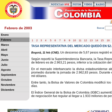
Febrero de 2003
B
uscar
Enero
Febrero
1
2
3
4
5
6
7
8
9
10
11
12
13
14
15
16
Marzo
TASA REPRESENTATIVA DEL MERCADO QUEDÓ EN $2.
Abril
Un descenso de 5,67 pesos registró el 
Bogotá, 11 feb (CNE).
Mayo
Según reportó la Superintendencia Bancaria, la Tasa Repre
Junio
de febrero es de 2.963,21 pesos, inferior a la cotización d
Julio
En el mercado interbancario la divisa estadounidense a
Agosto
promedio durante la jornada de 2.962,83 pesos. Durante e
Septiembre
mil dólares.
Octubre
Entre tanto, la Bolsa de Valores de Colombia modificó los
Noviembre
días.
Diciembre
El Índice General de la Bolsa de Colombia (IGBC) aumentó
de negociación fue regular al llegar a 1.933 millones de pe