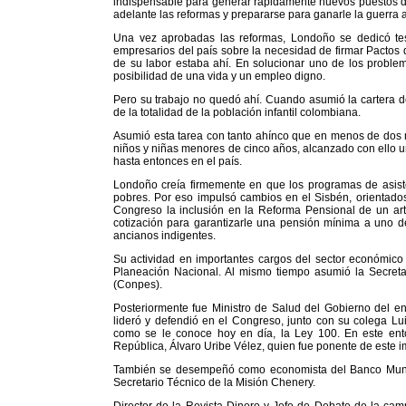
indispensable para generar rápidamente nuevos puestos de
adelante las reformas y prepararse para ganarle la guerra 
Una vez aprobadas las reformas, Londoño se dedicó tes
empresarios del país sobre la necesidad de firmar Pactos 
de su labor estaba ahí. En solucionar uno de los problem
posibilidad de una vida y un empleo digno.
Pero su trabajo no quedó ahí. Cuando asumió la cartera 
de la totalidad de la población infantil colombiana.
Asumió esta tarea con tanto ahínco que en menos de dos m
niños y niñas menores de cinco años, alcanzado con ello un
hasta entonces en el país.
Londoño creía firmemente en que los programas de asisten
pobres. Por eso impulsó cambios en el Sisbén, orientados
Congreso la inclusión en la Reforma Pensional de un ar
cotización para garantizarle una pensión mínima a uno de
ancianos indigentes.
Su actividad en importantes cargos del sector económic
Planeación Nacional. Al mismo tiempo asumió la Secreta
(Conpes).
Posteriormente fue Ministro de Salud del Gobierno del ent
lideró y defendió en el Congreso, junto con su colega Lu
como se le conoce hoy en día, la Ley 100. En este ento
República, Álvaro Uribe Vélez, quien fue ponente de este i
También se desempeñó como economista del Banco Mundia
Secretario Técnico de la Misión Chenery.