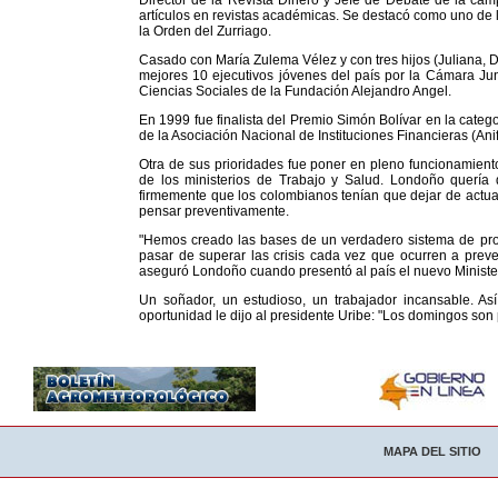
Director de la Revista Dinero y Jefe de Debate de la cam
artículos en revistas académicas. Se destacó como uno de l
la Orden del Zurriago.
Casado con María Zulema Vélez y con tres hijos (Juliana, D
mejores 10 ejecutivos jóvenes del país por la Cámara Ju
Ciencias Sociales de la Fundación Alejandro Angel.
En 1999 fue finalista del Premio Simón Bolívar en la cate
de la Asociación Nacional de Instituciones Financieras (Anif
Otra de sus prioridades fue poner en pleno funcionamiento 
de los ministerios de Trabajo y Salud. Londoño quería q
firmemente que los colombianos tenían que dejar de act
pensar preventivamente.
"Hemos creado las bases de un verdadero sistema de prote
pasar de superar las crisis cada vez que ocurren a preven
aseguró Londoño cuando presentó al país el nuevo Minister
Un soñador, un estudioso, un trabajador incansable. A
oportunidad le dijo al presidente Uribe: "Los domingos son p
MAPA DEL SITIO