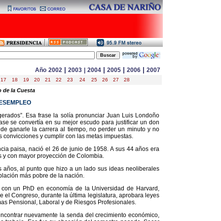
|
|
|
|
Año
2002
2003
|
2004
2005
2006
2007
17
18
19
20
21
22
23
24
25
26
27
28
o de la Cuesta
DESEMPLEO
gerados”. Esa frase la solía pronunciar Juan Luis Londoño
rase se convertía en su mejor escudo para justificar un don
 de ganarle la carrera al tiempo, no perder un minuto y no
us convicciones y cumplir con las metas impuestas.
ia paisa, nació el 26 de junio de 1958. A sus 44 años era
 y con mayor proyección de Colombia.
 años, al punto que hizo a un lado sus ideas neoliberales
población más pobre de la nación.
, con un PhD en economía de la Universidad de Harvard,
 el Congreso, durante la última legislatura, aprobara leyes
as Pensional, Laboral y de Riesgos Profesionales.
ncontrar nuevamente la senda del crecimiento económico,