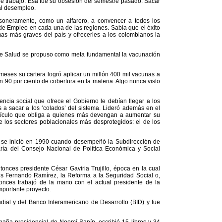
 trabajo. Esa fue su obsesión del semestre pasado. Sacar
al desempleo.
oneramente, como un alfarero, a convencer a todos los
de Empleo en cada una de las regiones. Sabía que el éxito
as más graves del país y ofrecerles a los colombianos la
de Salud se propuso como meta fundamental la vacunación
eses su cartera logró aplicar un millón 400 mil vacunas a
 90 por ciento de cobertura en la materia. Algo nunca visto
cia social que ofrece el Gobierno le debían llegar a los
 a sacar a los ‘colados’ del sistema. Lideró además en el
tículo que obliga a quienes más devengan a aumentar su
 los sectores poblacionales más desprotegidos: el de los
o se inició en 1990 cuando desempeñó la Subdirección de
ría del Consejo Nacional de Política Económica y Social
onces presidente César Gaviria Trujillo, época en la cual
is Fernando Ramírez, la Reforma a la Seguridad Social o,
nces trabajó de la mano con el actual presidente de la
mportante proyecto.
l y del Banco Interamericano de Desarrollo (BID) y fue