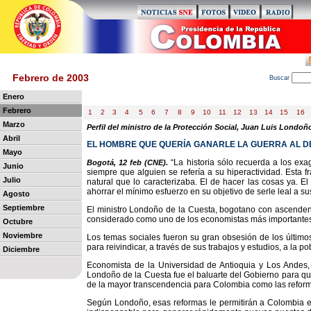
Febrero de 2003
B
uscar
Enero
Febrero
1
2
3
4
5
6
7
8
9
10
11
12
13
14
15
16
Marzo
Perfil del ministro de la Protección Social, Juan Luis Londoñ
Abril
EL HOMBRE QUE QUERÍA GANARLE LA GUERRA AL 
Mayo
“La historia sólo recuerda a los exa
Bogotá, 12 feb (CNE).
Junio
siempre que alguien se refería a su hiperactividad. Esta f
Julio
natural que lo caracterizaba. El de hacer las cosas ya. El
ahorrar el mínimo esfuerzo en su objetivo de serle leal a s
Agosto
Septiembre
El ministro Londoño de la Cuesta, bogotano con ascendenc
considerado como uno de los economistas más importantes
Octubre
Noviembre
Los temas sociales fueron su gran obsesión de los últimos
para reivindicar, a través de sus trabajos y estudios, a la 
Diciembre
Economista de la Universidad de Antioquia y Los Andes
Londoño de la Cuesta fue el baluarte del Gobierno para que
de la mayor transcendencia para Colombia como las reform
Según Londoño, esas reformas le permitirán a Colombia e