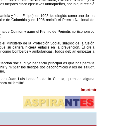
paña presidencial de Noemí Sanín, escribió 15 libros y 34
os mejores cinco ejecutivos antioqueños, por lo que recibió
aniela y Juan Felipe), en 1993 fue elegido como uno de los
nior de Colombia y en 1996 recibió el Premio Nacional de
goría de Opinión y ganó el Premio de Periodismo Económico
).
el Ministerio de la Protección Social, surgido de la fusión
ue su cartera hiciera énfasis en la prevención. Él creía
uar como bomberos y ambulancias. Todos debían empezar a
cción social cuyo beneficio principal es que nos permite
ir y mitigar los riesgos socioeconómicos y los de salud",
io.
sí era Juan Luis Londoño de la Cuesta, quien en alguna
ara mi familia".
Imprimir