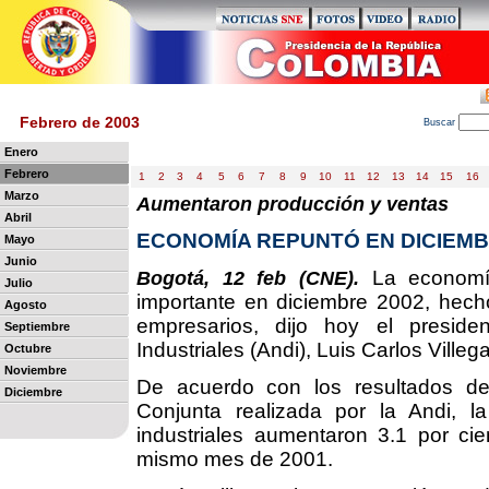
Febrero de 2003
B
uscar
Enero
Febrero
1
2
3
4
5
6
7
8
9
10
11
12
13
14
15
16
Marzo
Aumentaron producción y ventas
Abril
ECONOMÍA REPUNTÓ EN DICIEMB
Mayo
Junio
La economía
Bogotá, 12 feb (CNE).
Julio
importante en diciembre 2002, hecho
Agosto
empresarios, dijo hoy el preside
Septiembre
Industriales (Andi), Luis Carlos Villeg
Octubre
Noviembre
De acuerdo con los resultados de 
Diciembre
Conjunta realizada por la Andi, l
industriales aumentaron 3.1 por cie
mismo mes de 2001.