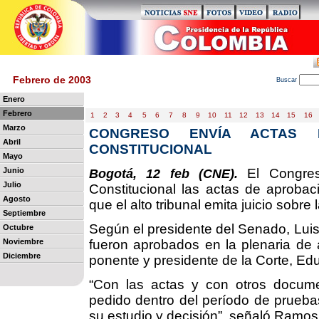
Febrero de 2003
B
uscar
Enero
Febrero
1
2
3
4
5
6
7
8
9
10
11
12
13
14
15
16
Marzo
CONGRESO ENVÍA ACTAS 
Abril
CONSTITUCIONAL
Mayo
Junio
El Congres
Bogotá, 12 feb (CNE).
Julio
Constitucional las actas de aprobac
Agosto
que el alto tribunal emita juicio sobre 
Septiembre
Según el presidente del Senado, Lui
Octubre
Noviembre
fueron aprobados en la plenaria de a
Diciembre
ponente y presidente de la Corte, Ed
“Con las actas y con otros documen
pedido dentro del período de prueba
su estudio y decisión”, señaló Ramos