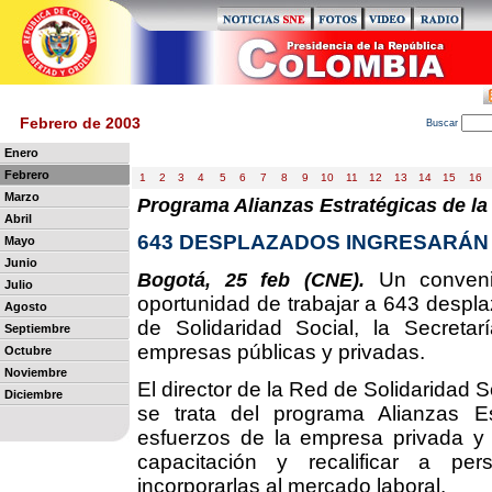
Febrero de 2003
B
uscar
Enero
Febrero
1
2
3
4
5
6
7
8
9
10
11
12
13
14
15
16
Marzo
Programa Alianzas Estratégicas de la
Abril
643 DESPLAZADOS INGRESARÁN
Mayo
Junio
Un convenio
Bogotá, 25 feb (CNE).
Julio
oportunidad de trabajar a 643 despl
Agosto
de Solidaridad Social, la Secreta
Septiembre
empresas públicas y privadas.
Octubre
Noviembre
El director de la Red de Solidaridad S
Diciembre
se trata del programa Alianzas Es
esfuerzos de la empresa privada y l
capacitación y recalificar a pe
incorporarlas al mercado laboral.