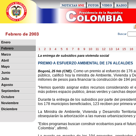
Febrero de 2003
B
uscar
Enero
Febrero
1
2
3
4
5
6
7
8
9
10
11
12
13
14
15
16
Marzo
La entrega de subsidios para vivienda social
Abril
PREMIO A ESFUERZO AMBIENTAL DE 176 ALCALDES
Mayo
Como un premio al esfuerzo de 176 al
Bogotá, 25 feb (CNE).
Junio
público, calificó hoy la ministra de Ambiente, Vivienda y De
Julio
millones de pesos para financiar la construcción de 194 pro
Agosto
"Hemos querido asignar estos recursos considerando el e
Septiembre
más pobres espacio publico, áreas verdes y canchas deporti
Octubre
Durante la entrega de los subsidios por parte del presiden
Noviembre
los 178 municipios beneficiados, 123 reciben por primera v
Diciembre
La Ministra de Ambiente, Vivienda y Desarrollo Territo
obsequiarán la arborización a las nuevas urbanizaciones y
"Estos programas buscan construir ecobarrios para el futuro
Colombia”, afirmó.