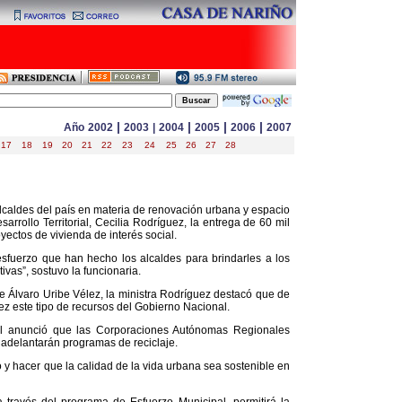
|
|
|
|
Año
2002
2003
|
2004
2005
2006
2007
17
18
19
20
21
22
23
24
25
26
27
28
caldes del país en materia de renovación urbana y espacio
sarrollo Territorial, Cecilia Rodríguez, la entrega de 60 mil
yectos de vivienda de interés social.
sfuerzo que han hecho los alcaldes para brindarles a los
vas”, sostuvo la funcionaria.
te Álvaro Uribe Vélez, la ministra Rodríguez destacó que de
ez este tipo de recursos del Gobierno Nacional.
rial anunció que las Corporaciones Autónomas Regionales
 adelantarán programas de reciclaje.
 y hacer que la calidad de la vida urbana sea sostenible en