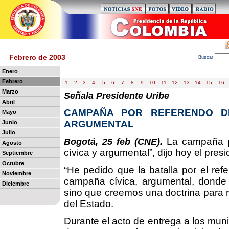
Febrero de 2003
B
uscar
Enero
Febrero
1
2
3
4
5
6
7
8
9
10
11
12
13
14
15
16
Marzo
Señala Presidente Uribe
Abril
CAMPAÑA POR REFERENDO DEB
Mayo
ARGUMENTAL
Junio
Julio
La campaña por
Bogotá, 25 feb (CNE).
Agosto
cívica y argumental”, dijo hoy el pres
Septiembre
Octubre
“He pedido que la batalla por el refe
Noviembre
campaña cívica, argumental, donde
Diciembre
sino que creemos una doctrina para re
del Estado.
Durante el acto de entrega a los muni