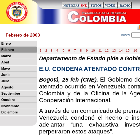
Febrero de 2003
B
uscar
Enero
Febrero
1
2
3
4
5
6
7
8
9
10
11
12
13
14
15
16
Marzo
Departamento de Estado pide a Gobie
Abril
E.U. CONDENA ATENTADO CONT
Mayo
Junio
El Gobierno de
Bogotá, 25 feb (CNE).
Julio
atentado ocurrido en Venezuela contr
Agosto
Colombia y de la Oficina de la Ag
Septiembre
Cooperación Internacional.
Octubre
Noviembre
A través de un comunicado de prens
Diciembre
Venezuela condenó el hecho e inst
adelantar “una exhaustiva inves
perpetraron estos ataques”.