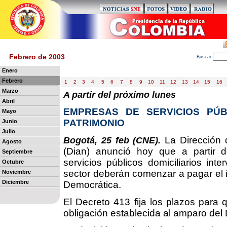
Febrero de 2003
B
uscar
Enero
Febrero
1
2
3
4
5
6
7
8
9
10
11
12
13
14
15
16
Marzo
A partir del próximo lunes
Abril
EMPRESAS DE SERVICIOS PÚB
Mayo
PATRIMONIO
Junio
Julio
La Dirección 
Bogotá, 25 feb (CNE).
Agosto
(Dian) anunció hoy que a partir 
Septiembre
servicios públicos domiciliarios int
Octubre
sector deberán comenzar a pagar el 
Noviembre
Diciembre
Democrática.
El Decreto 413 fija los plazos para
obligación establecida al amparo del