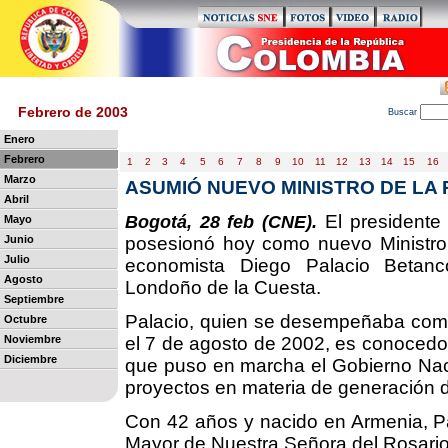
Febrero de 2003
B
uscar
Enero
Febrero
1
2
3
4
5
6
7
8
9
10
11
12
13
14
15
16
Marzo
ASUMIÓ NUEVO MINISTRO DE LA
Abril
El presidente 
Bogotá, 28 feb (CNE).
Mayo
Junio
posesionó hoy como nuevo Ministro 
Julio
economista Diego Palacio Betanc
Agosto
Londoño de la Cuesta.
Septiembre
Palacio, quien se desempeñaba como
Octubre
Noviembre
el 7 de agosto de 2002, es conocedor 
Diciembre
que puso en marcha el Gobierno Naci
proyectos en materia de generación 
Con 42 años y nacido en Armenia, Pa
Mayor de Nuestra Señora del Rosario