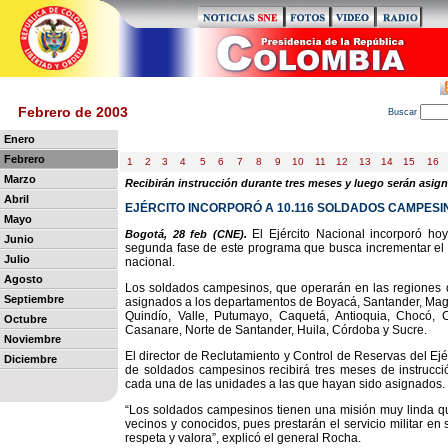
Febrero de 2003
B
uscar
Enero
Febrero
1
2
3
4
5
6
7
8
9
10
11
12
13
14
15
16
Marzo
Recibirán instrucción durante tres meses y luego serán asig
Abril
EJÉRCITO INCORPORÓ A 10.116 SOLDADOS CAMPESI
Mayo
El Ejército Nacional incorporó ho
Bogotá, 28 feb (CNE).
Junio
segunda fase de este programa que busca incrementar el pie
Julio
nacional.
Agosto
Los soldados campesinos, que operarán en las regiones 
Septiembre
asignados a los departamentos de Boyacá, Santander, Magdal
Quindío, Valle, Putumayo, Caquetá, Antioquia, Chocó, 
Octubre
Casanare, Norte de Santander, Huila, Córdoba y Sucre.
Noviembre
El director de Reclutamiento y Control de Reservas del Ejé
Diciembre
de soldados campesinos recibirá tres meses de instrucció
cada una de las unidades a las que hayan sido asignados.
“Los soldados campesinos tienen una misión muy linda que
vecinos y conocidos, pues prestarán el servicio militar e
respeta y valora”, explicó el general Rocha.