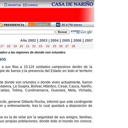
|
|
|
|
Año
2002
2003
|
2004
2005
2006
2007
17
18
19
20
21
22
23
24
25
26
27
28
nados a las regiones de donde son oriundos
NOS
y a sus filas a 10.116 soldados campesinos dentro de la
 de fuerza y la presencia del Estado en todo el territorio
de donde son oriundos o donde viven actualmente, fueron
ena, La Guajira, Bolívar, Atlántico, Cesar, Cauca, Nariño,
Caldas, Tolima, Cundinamarca, Guaviare, Meta, Vichada,
rcito, general Gilberto Rocha, informó que este contingente
n y entrenamiento, tras lo cual quedará a disposición de
 es la de velar por la seguridad de sus amigos, familias,
n sus propias poblaciones, donde todo el mundo los conoce,