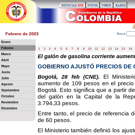
Febrero de 2003
B
uscar
Enero
Febrero
1
2
3
4
5
6
7
8
9
10
11
12
13
14
15
16
Marzo
El galón de gasolina corriente aume
Abril
GOBIERNO AJUSTÓ PRECIOS DE
Mayo
Junio
El Minister
Bogotá, 28 feb (CNE).
Julio
aumento de 109 pesos en el precio d
Agosto
Bogotá. Esto significa que a partir 
Septiembre
del galón en la Capital de la Rep
Octubre
3.794,33 pesos.
Noviembre
Diciembre
Entre tanto, el precio de referencia
de 60 pesos.
El Ministerio también definió los ajus