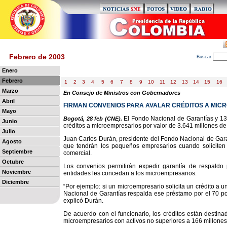
Febrero de 2003
B
uscar
Enero
Febrero
1
2
3
4
5
6
7
8
9
10
11
12
13
14
15
16
Marzo
En Consejo de Ministros con Gobernadores
Abril
FIRMAN CONVENIOS PARA AVALAR CRÉDITOS A MIC
Mayo
El Fondo Nacional de Garantías y 13
Bogotá, 28 feb (CNE).
Junio
créditos a microempresarios por valor de 3.641 millones de
Julio
Juan Carlos Durán, presidente del Fondo Nacional de Garan
Agosto
que tendrán los pequeños empresarios cuando soliciten 
Septiembre
comercial.
Octubre
Los convenios permitirán expedir garantía de respaldo 
Noviembre
entidades les concedan a los microempresarios.
Diciembre
“Por ejemplo: si un microempresario solicita un crédito a u
Nacional de Garantías respalda ese préstamo por el 70 por 
explicó Durán.
De acuerdo con el funcionario, los créditos están destin
microempresarios con activos no superiores a 166 millones