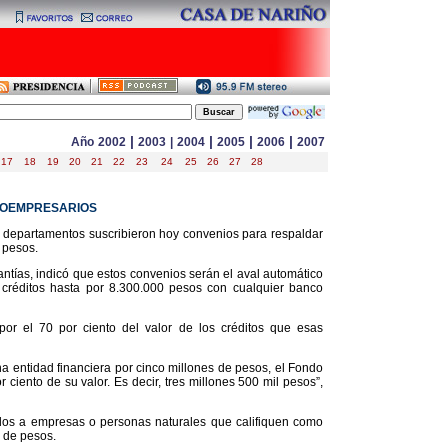
|
|
|
|
Año
2002
2003
|
2004
2005
2006
2007
17
18
19
20
21
22
23
24
25
26
27
28
ROEMPRESARIOS
 departamentos suscribieron hoy convenios para respaldar
 pesos.
tías, indicó que estos convenios serán el aval automático
créditos hasta por 8.300.000 pesos con cualquier banco
por el 70 por ciento del valor de los créditos que esas
na entidad financiera por cinco millones de pesos, el Fondo
ciento de su valor. Es decir, tres millones 500 mil pesos”,
ados a empresas o personas naturales que califiquen como
 de pesos.