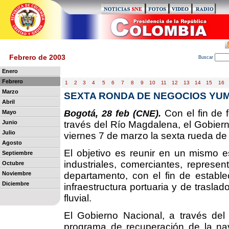
Febrero de 2003
B
uscar
Enero
Febrero
1
2
3
4
5
6
7
8
9
10
11
12
13
14
15
16
Marzo
SEXTA RONDA DE NEGOCIOS YU
Abril
Con el fin de 
Bogotá, 28 feb (CNE).
Mayo
Junio
través del Río Magdalena, el Gobier
Julio
viernes 7 de marzo la sexta rueda d
Agosto
El objetivo es reunir en un mismo e
Septiembre
industriales, comerciantes, represen
Octubre
Noviembre
departamento, con el fin de establ
Diciembre
infraestructura portuaria y de traslad
fluvial.
El Gobierno Nacional, a través del 
programa de recuperación de la na