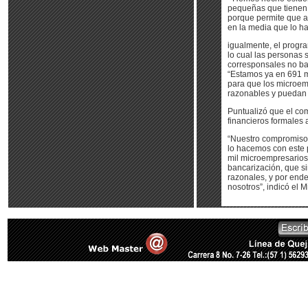
pequeñas que tienen 
porque permite que a
en la media que lo ha
igualmente, el progr
lo cual las personas
corresponsales no ba
“Estamos ya en 691 m
para que los microem
razonables y puedan 
Puntualizó que el com
financieros formales 
“Nuestro compromiso 
lo hacemos con este 
mil microempresarios
bancarización, que si
razonales, y por ende
nosotros”, indicó el Mi