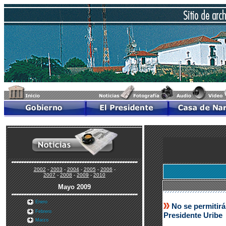
2002
-
2003
-
2004
-
2005
-
2006
-
2007
-
2008
-
2009
-
2010
Mayo 2009
Enero
No se permitirá
Febrero
Presidente Uribe
Marzo