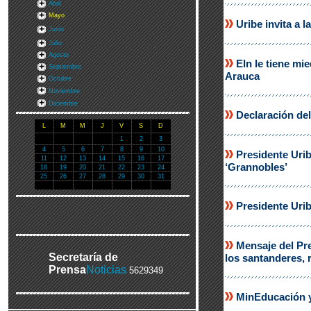
Abril
Mayo
Uribe invita a 
Junio
Julio
Agosto
Eln le tiene mi
Septiembre
Arauca
Octubre
Noviembre
Diciembre
Declaración del
L
M
M
J
V
S
D
1
2
3
4
5
6
7
8
9
10
Presidente Urib
11
12
13
14
15
16
17
‘Grannobles’
18
19
20
21
22
23
24
25
26
27
28
29
30
31
Presidente Urib
Mensaje del Pre
Secretaría de
los santanderes, 
Prensa
Noticias
5629349
MinEducación y