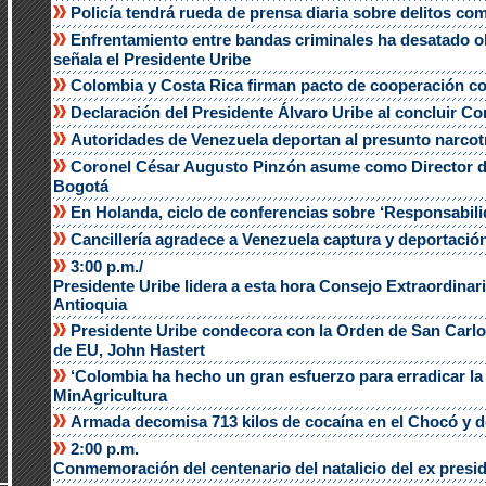
Policía tendrá rueda de prensa diaria sobre delitos co
Enfrentamiento entre bandas criminales ha desatado ol
señala el Presidente Uribe
Colombia y Costa Rica firman pacto de cooperación con
Declaración del Presidente Álvaro Uribe al concluir C
Autoridades de Venezuela deportan al presunto narcotr
Coronel César Augusto Pinzón asume como Director de
Bogotá
En Holanda, ciclo de conferencias sobre ‘Responsabil
Cancillería agradece a Venezuela captura y deportación
3:00 p.m./
Presidente Uribe lidera a esta hora Consejo Extraordina
Antioquia
Presidente Uribe condecora con la Orden de San Carlo
de EU, John Hastert
‘Colombia ha hecho un gran esfuerzo para erradicar la f
MinAgricultura
Armada decomisa 713 kilos de cocaína en el Chocó y d
2:00 p.m.
Conmemoración del centenario del natalicio del ex presi