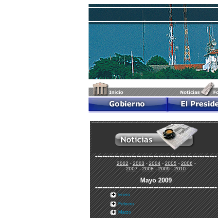
2002
-
2003
-
2004
-
2005
-
2006
-
2007
-
2008
-
2009
-
2010
Mayo 2009
Enero
Febrero
Marzo