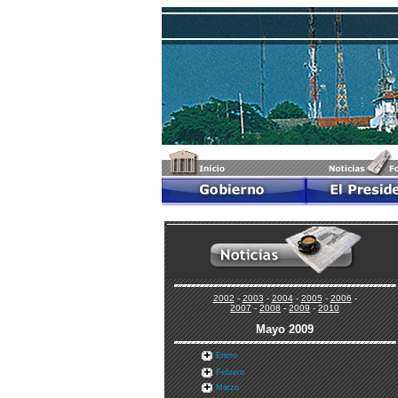
2002
-
2003
-
2004
-
2005
-
2006
-
2007
-
2008
-
2009
-
2010
Mayo 2009
Enero
Febrero
Marzo