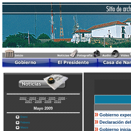
2002
-
2003
-
2004
-
2005
-
2006
-
2007
-
2008
-
2009
-
2010
Mayo 2009
Gobierno expedi
Enero
Declaración del
Febrero
Marzo
Gobierno inicia