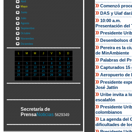
Abril
Comenzó proces
Mayo
DAS y Uiaf dará
Junio
Julio
10:00 a.m.
Agosto
Presentación del 
Septiembre
Presidente Urib
Octubre
Noviembre
Desembolsos de
Diciembre
Pereira es la c
de MinAmbiente
L
M
M
J
V
S
D
1
2
3
Palabras del P
4
5
6
7
8
9
10
Capturados 15 g
11
12
13
14
15
16
17
18
19
20
21
22
23
24
Aeropuerto de P
25
26
27
28
29
30
31
Presidente expr
José Jattin
Uribe invita a 
escalafón
Presidente Uri
Secretaría de
colombianos
Prensa
Noticias
5629349
La agenda del G
dificultades de l
Presidente Urib