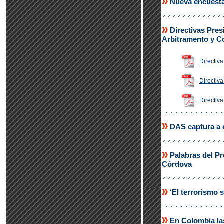
Nueva encuesta
Directivas Pres
Arbitramento y Co
Directiva
Directiva
Directiva
DAS captura a c
Palabras del Pr
Córdova
‘El terrorismo 
En Colombia las