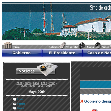
2002
-
2003
-
2004
-
2005
-
2006
-
2007
-
2008
-
2009
-
2010
Mayo 2009
Enero
Gobierno desig
Febrero
Marzo