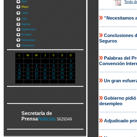
Texto d
Abril
Mayo
Junio
“Necesitamos ap
Julio
Agosto
Septiembre
Conclusiones de
Octubre
Seguros
Noviembre
Diciembre
L
M
M
J
V
S
D
Palabras del Pr
1
2
3
Convención Inter
4
5
6
7
8
9
10
11
12
13
14
15
16
17
18
19
20
21
22
23
24
25
26
27
28
29
30
31
Un gran esfuerz
Gobierno pidió 
desempleo
Secretaría de
Prensa
Noticias
5629349
Adjudicado pri