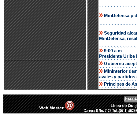
MinDefensa pide
Seguridad alca
MinDefensa, resal
9:00 a.m.
Presidente Uribe 
Gobierno acept
MinInterior des
avales y partidos 
Príncipes de As