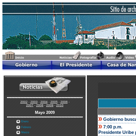
2002
-
2003
-
2004
-
2005
-
2006
-
2007
-
2008
-
2009
-
2010
Mayo 2009
Gobierno busca
Enero
7:00 p.m.
Febrero
Presidente Uribe 
Marzo