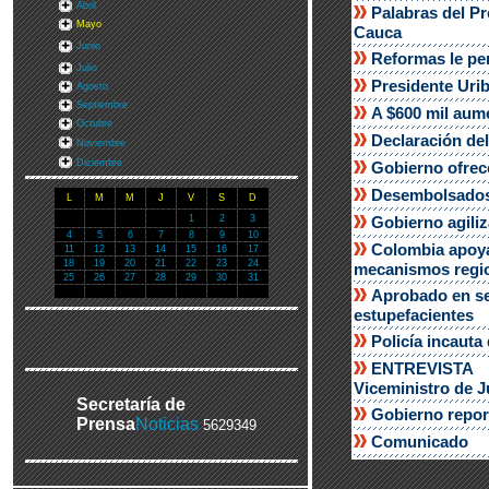
Abril
Palabras del Pr
Mayo
Cauca
Junio
Reformas le per
Julio
Presidente Urib
Agosto
Septiembre
A $600 mil aume
Octubre
Declaración del
Noviembre
Diciembre
Gobierno ofrec
Desembolsados 
L
M
M
J
V
S
D
1
2
3
Gobierno agiliz
4
5
6
7
8
9
10
Colombia apoya
11
12
13
14
15
16
17
18
19
20
21
22
23
24
mecanismos regi
25
26
27
28
29
30
31
Aprobado en se
estupefacientes
Policía incauta
ENTREVISTA
Viceministro de J
Secretaría de
Gobierno repor
Prensa
Noticias
5629349
Comunicado