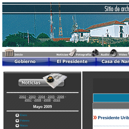
2002
-
2003
-
2004
-
2005
-
2006
-
2007
-
2008
-
2009
-
2010
Mayo 2009
Enero
Presidente Uri
Febrero
Marzo