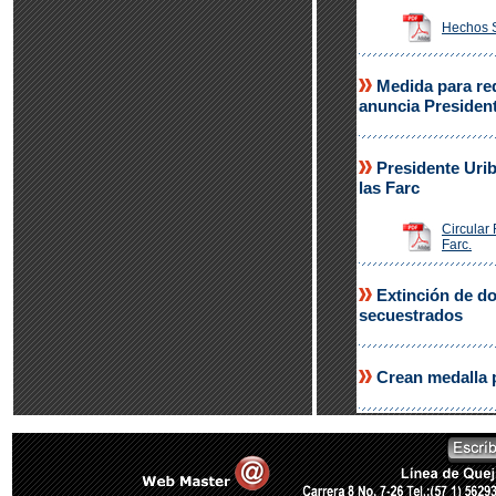
Hechos 
Medida para red
anuncia Presiden
Presidente Urib
las Farc
Circular 
Farc.
Extinción de d
secuestrados
Crean medalla p