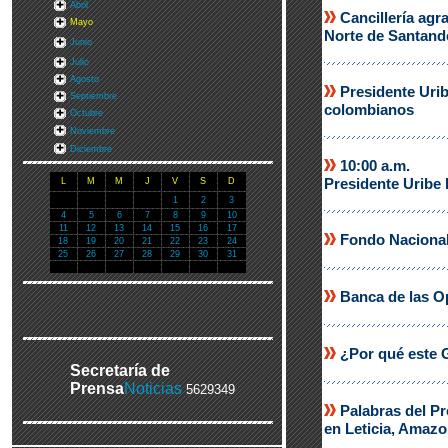
Abril
Cancillería agr
Mayo
Norte de Santand
Junio
Julio
Agosto
Presidente Urib
Septiembre
colombianos
Octubre
Noviembre
Diciembre
10:00 a.m.
Presidente Uribe
L
M
M
J
V
S
D
1
2
3
4
5
6
7
8
9
10
11
12
13
14
15
16
17
Fondo Nacional
18
19
20
21
22
23
24
25
26
27
28
29
30
31
Banca de las Op
¿Por qué este G
Secretaría de
Prensa
Noticias
5629349
Palabras del Pr
en Leticia, Amaz