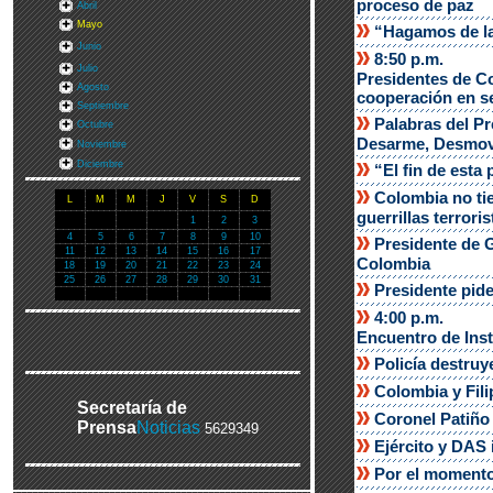
proceso de paz
Abril
Mayo
“Hagamos de la
Junio
8:50 p.m.
Julio
Presidentes de Co
Agosto
cooperación en s
Septiembre
Palabras del Pr
Octubre
Desarme, Desmovi
Noviembre
Diciembre
“El fin de esta 
Colombia no tie
L
M
M
J
V
S
D
guerrillas terroris
1
2
3
4
5
6
7
8
9
10
Presidente de 
11
12
13
14
15
16
17
Colombia
18
19
20
21
22
23
24
25
26
27
28
29
30
31
Presidente pide
4:00 p.m.
Encuentro de Inst
Policía destruy
Colombia y Fil
Secretaría de
Coronel Patiño
Prensa
Noticias
5629349
Ejército y DAS 
Por el momento