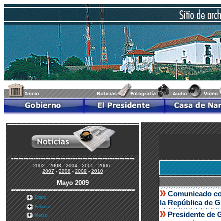
2002
-
2003
-
2004
-
2005
-
2006
-
2007
-
2008
-
2009
-
2010
Mayo 2009
Comunicado conj
Enero
la República de 
Febrero
Presidente de G
Marzo