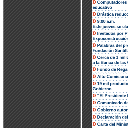
Computadores p
educativo
Drástica reducc
9:00 a.m.
Este jueves se cl
Invitados por P
Expoconstrucció
Palabras del pr
Fundación Santill
Cerca de 1 mill
a la Banca de las
Fondo de Regalí
Alto Comisiona
19 mil producto
Gobierno
“El Presidente 
Comunicado de 
Gobierno autor
Declaración del
Carta del Minis