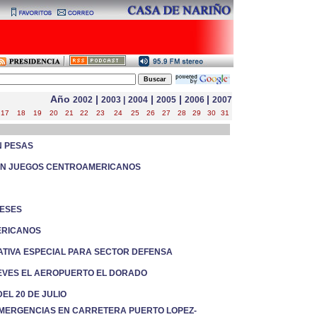
Año
|
|
|
|
2002
2003
|
2004
2005
2006
2007
17
18
19
20
21
22
23
24
25
26
27
28
29
30
31
N PESAS
EN JUEGOS CENTROAMERICANOS
MESES
ERICANOS
ATIVA ESPECIAL PARA SECTOR DEFENSA
JUEVES EL AEROPUERTO EL DORADO
EL 20 DE JULIO
 EMERGENCIAS EN CARRETERA PUERTO LOPEZ-