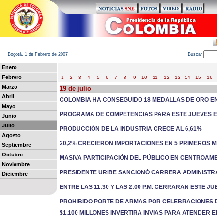
Bogotá. 1 de Febrero de 2007
B
uscar
Enero
Febrero
1
2
3
4
5
6
7
8
9
10
11
12
13
14
15
16
Marzo
19 de julio
Abril
COLOMBIA HA CONSEGUIDO 18 MEDALLAS DE ORO E
Mayo
PROGRAMA DE COMPETENCIAS PARA ESTE JUEVES 
Junio
Julio
PRODUCCIÓN DE LA INDUSTRIA CRECE AL 6,61%
Agosto
20,2% CRECIERON IMPORTACIONES EN 5 PRIMEROS 
Septiembre
Octubre
MASIVA PARTICIPACIÓN DEL PÚBLICO EN CENTROAM
Noviembre
PRESIDENTE URIBE SANCIONÓ CARRERA ADMINISTR
Diciembre
ENTRE LAS 11:30 Y LAS 2:00 P.M. CERRARAN ESTE 
PROHIBIDO PORTE DE ARMAS POR CELEBRACIONES D
$1.100 MILLONES INVERTIRA INVIAS PARA ATENDER