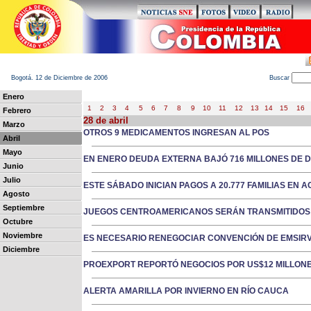
Bogotá. 12 de Diciembre de 2006
B
uscar
Enero
1
2
3
4
5
6
7
8
9
10
11
12
13
14
15
16
Febrero
28 de abril
Marzo
OTROS 9 MEDICAMENTOS INGRESAN AL POS
Abril
Mayo
EN ENERO DEUDA EXTERNA BAJÓ 716 MILLONES DE 
Junio
Julio
ESTE SÁBADO INICIAN PAGOS A 20.777 FAMILIAS EN A
Agosto
Septiembre
JUEGOS CENTROAMERICANOS SERÁN TRANSMITIDOS 2
Octubre
Noviembre
ES NECESARIO RENEGOCIAR CONVENCIÓN DE EMSIRV
Diciembre
PROEXPORT REPORTÓ NEGOCIOS POR US$12 MILLONES
ALERTA AMARILLA POR INVIERNO EN RÍO CAUCA