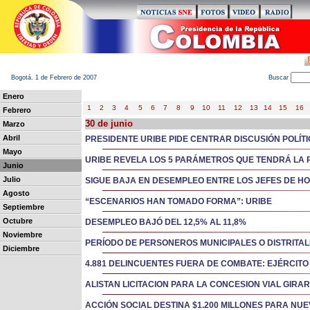
Bogotá. 1 de Febrero de 2007
B
uscar
Enero
1
2
3
4
5
6
7
8
9
10
11
12
13
14
15
16
Febrero
30 de junio
Marzo
Abril
PRESIDENTE URIBE PIDE CENTRAR DISCUSIÓN POLÍT
Mayo
URIBE REVELA LOS 5 PARÁMETROS QUE TENDRÁ LA 
Junio
Julio
SIGUE BAJA EN DESEMPLEO ENTRE LOS JEFES DE H
Agosto
“ESCENARIOS HAN TOMADO FORMA”: URIBE
Septiembre
Octubre
DESEMPLEO BAJÓ DEL 12,5% AL 11,8%
Noviembre
PERÍODO DE PERSONEROS MUNICIPALES O DISTRITAL
Diciembre
4.881 DELINCUENTES FUERA DE COMBATE: EJÉRCITO
ALISTAN LICITACION PARA LA CONCESION VIAL GIR
ACCIÓN SOCIAL DESTINA $1.200 MILLONES PARA NU