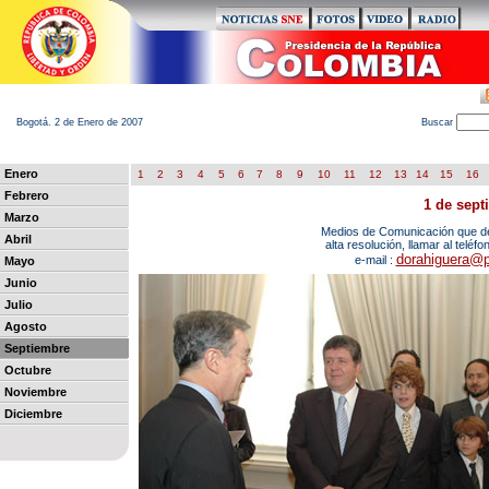
Bogotá. 2 de Enero de 2007
B
uscar
Enero
1
2
3
4
5
6
7
8
9
10
11
12
13
14
15
16
Febrero
1 de sept
Marzo
Medios de Comunicación que des
Abril
alta resolución, llamar al teléf
dorahiguera@p
e-mail :
Mayo
Junio
Julio
Agosto
Septiembre
Octubre
Noviembre
Diciembre