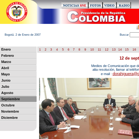
Bogotá. 2 de Enero de 2007
B
uscar
Enero
1
2
3
4
5
6
7
8
9
10
11
12
13
14
15
16
Febrero
12 de sep
Marzo
Medios de Comunicación que des
Abril
alta resolución, llamar al teléf
dorahiguera@p
e-mail :
Mayo
Junio
Julio
Agosto
Septiembre
Octubre
Noviembre
Diciembre