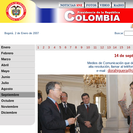
Bogotá. 2 de Enero de 2007
B
uscar
Enero
1
2
3
4
5
6
7
8
9
10
11
12
13
14
15
16
Febrero
14 de sep
Marzo
Medios de Comunicación que des
Abril
alta resolución, llamar al teléf
dorahiguera@p
e-mail :
Mayo
Junio
Julio
Agosto
Septiembre
Octubre
Noviembre
Diciembre