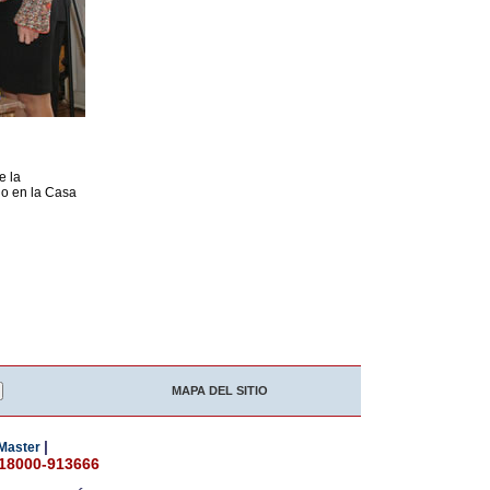
e la
ado en la Casa
MAPA DEL SITIO
|
Master
018000-913666