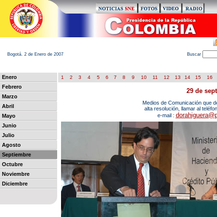
Bogotá. 2 de Enero de 2007
B
uscar
Enero
1
2
3
4
5
6
7
8
9
10
11
12
13
14
15
16
Febrero
29 de sep
Marzo
Medios de Comunicación que des
Abril
alta resolución, llamar al teléf
dorahiguera@p
e-mail :
Mayo
Junio
Julio
Agosto
Septiembre
Octubre
Noviembre
Diciembre