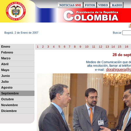
Bogotá. 2 de Enero de 2007
B
uscar
Enero
1
2
3
4
5
6
7
8
9
10
11
12
13
14
15
16
Febrero
28 de sep
Marzo
Medios de Comunicación que des
Abril
alta resolución, llamar al teléf
dorahiguera@p
e-mail :
Mayo
Junio
Julio
Agosto
Septiembre
Octubre
Noviembre
Diciembre