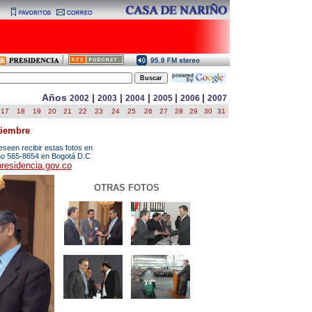
Años
|
|
|
|
|
2002
2003
2004
2005
2006
2007
17
18
19
20
21
22
23
24
25
26
27
28
29
30
31
tiembre
een recibir estas fotos en
ono
565-8654
en Bogotá D.C
residencia.gov.co
OTRAS FOTOS