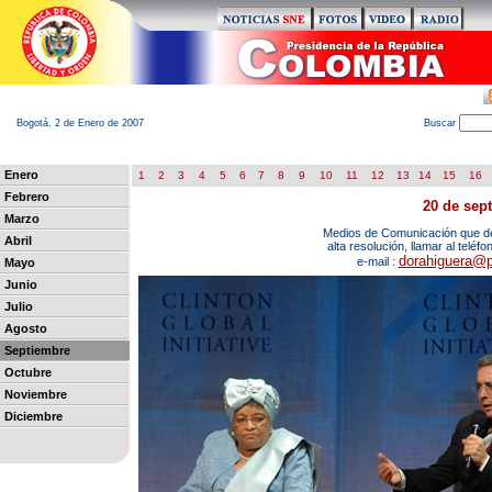
Bogotá. 2 de Enero de 2007
B
uscar
Enero
1
2
3
4
5
6
7
8
9
10
11
12
13
14
15
16
Febrero
20 de sep
Marzo
Medios de Comunicación que des
Abril
alta resolución, llamar al teléf
dorahiguera@p
e-mail :
Mayo
Junio
Julio
Agosto
Septiembre
Octubre
Noviembre
Diciembre