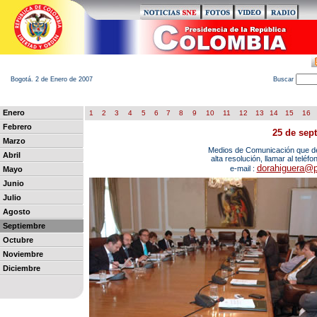
Bogotá. 2 de Enero de 2007
B
uscar
Enero
1
2
3
4
5
6
7
8
9
10
11
12
13
14
15
16
Febrero
25 de sep
Marzo
Medios de Comunicación que des
Abril
alta resolución, llamar al teléf
dorahiguera@p
e-mail :
Mayo
Junio
Julio
Agosto
Septiembre
Octubre
Noviembre
Diciembre