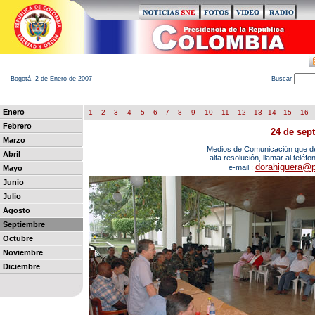
Bogotá. 2 de Enero de 2007
B
uscar
Enero
1
2
3
4
5
6
7
8
9
10
11
12
13
14
15
16
Febrero
24 de sep
Marzo
Medios de Comunicación que des
Abril
alta resolución, llamar al teléf
dorahiguera@p
e-mail :
Mayo
Junio
Julio
Agosto
Septiembre
Octubre
Noviembre
Diciembre