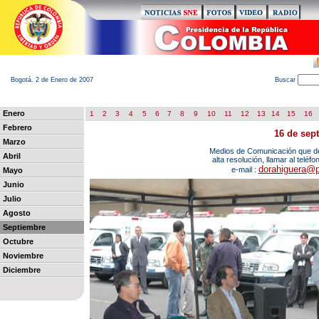
Bogotá. 2 de Enero de 2007
B
uscar
Enero
1
2
3
4
5
6
7
8
9
10
11
12
13
14
15
16
Febrero
16 de sep
Marzo
Medios de Comunicación que des
Abril
alta resolución, llamar al teléf
dorahiguera@p
e-mail :
Mayo
Junio
Julio
Agosto
Septiembre
Octubre
Noviembre
Diciembre