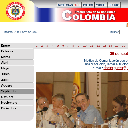
Bogotá. 2 de Enero de 2007
B
uscar
Enero
1
2
3
4
5
6
7
8
9
10
11
12
13
14
15
16
Febrero
30 de sep
Marzo
Medios de Comunicación que des
Abril
alta resolución, llamar al teléf
dorahiguera@p
e-mail :
Mayo
Junio
Julio
Agosto
Septiembre
Octubre
Noviembre
Diciembre